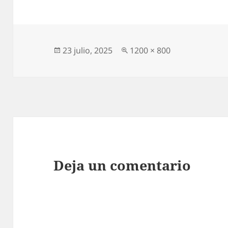
Publicado
Tamaño
23 julio, 2025
1200 × 800
el
completo
Deja un comentario