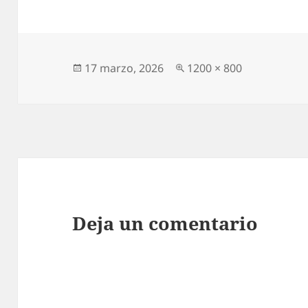
Publicado
Tamaño
17 marzo, 2026
1200 × 800
el
completo
Deja un comentario