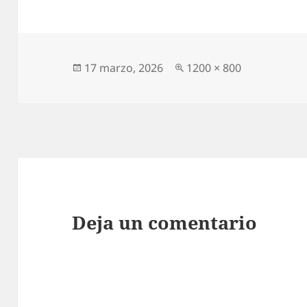
Publicado
Tamaño
17 marzo, 2026
1200 × 800
el
completo
Deja un comentario