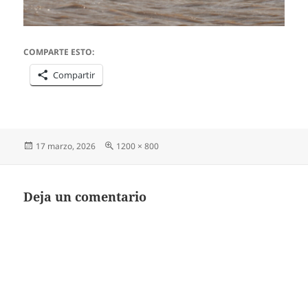
COMPARTE ESTO:
Compartir
Publicado
Tamaño
17 marzo, 2026
1200 × 800
el
completo
Deja un comentario