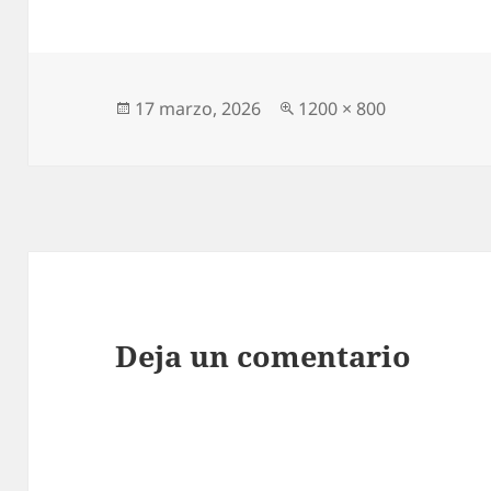
Publicado
Tamaño
17 marzo, 2026
1200 × 800
el
completo
Deja un comentario