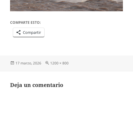
COMPARTE ESTO:
Compartir
Publicado
Tamaño
17 marzo, 2026
1200 × 800
el
completo
Deja un comentario