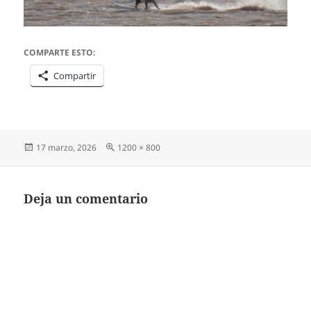
COMPARTE ESTO:
Compartir
Publicado
Tamaño
17 marzo, 2026
1200 × 800
el
completo
Deja un comentario