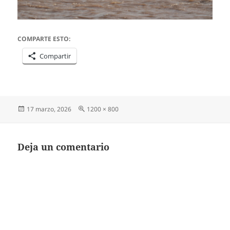
COMPARTE ESTO:
Compartir
Publicado
Tamaño
17 marzo, 2026
1200 × 800
el
completo
Deja un comentario