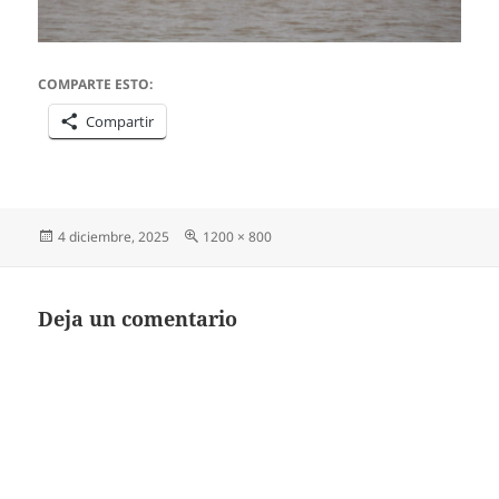
COMPARTE ESTO:
Compartir
Publicado
Tamaño
4 diciembre, 2025
1200 × 800
el
completo
Deja un comentario