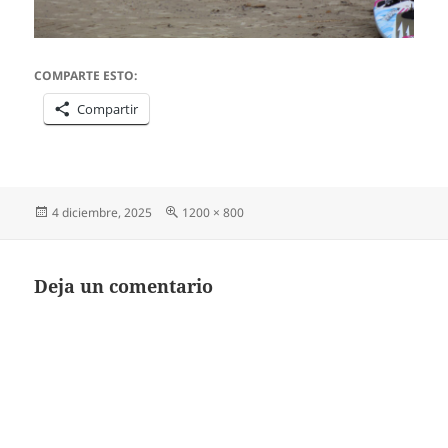
COMPARTE ESTO:
Compartir
Publicado
Tamaño
4 diciembre, 2025
1200 × 800
el
completo
Deja un comentario