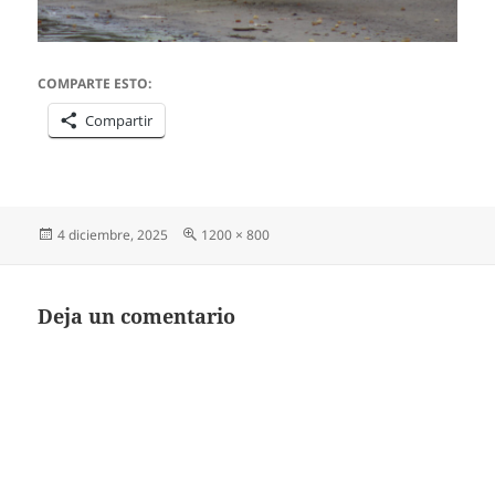
COMPARTE ESTO:
Compartir
Publicado
Tamaño
4 diciembre, 2025
1200 × 800
el
completo
Deja un comentario