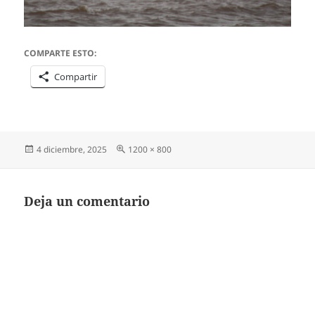
COMPARTE ESTO:
Compartir
Publicado
Tamaño
4 diciembre, 2025
1200 × 800
el
completo
Deja un comentario