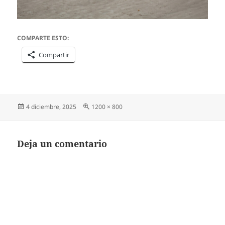
COMPARTE ESTO:
Compartir
Publicado
Tamaño
4 diciembre, 2025
1200 × 800
el
completo
Deja un comentario