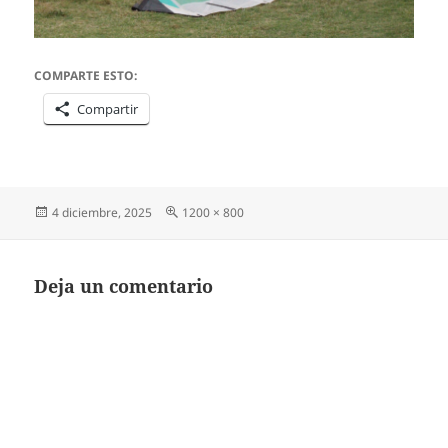
COMPARTE ESTO:
Compartir
Publicado
Tamaño
4 diciembre, 2025
1200 × 800
el
completo
Deja un comentario