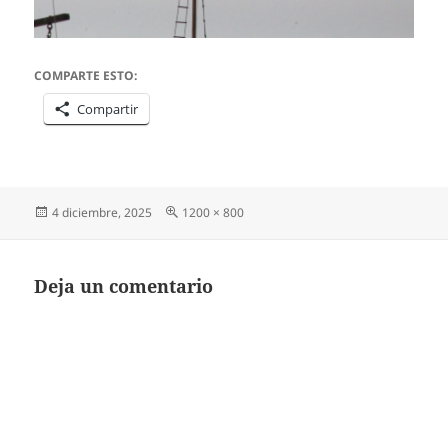
COMPARTE ESTO:
Compartir
Publicado
Tamaño
4 diciembre, 2025
1200 × 800
el
completo
Deja un comentario