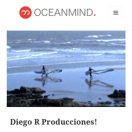
MENÚ
Y
OCEANMIND
WIDGETS
Diego R Producciones!