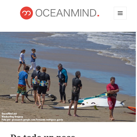
MENÚ
Y
OCEANMIND
WIDGETS