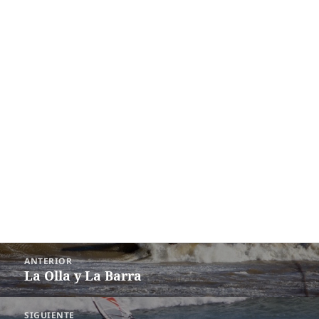
Navegación
ANTERIOR
de
La Olla y La Barra
Entrada
entradas
anterior:
SIGUIENTE