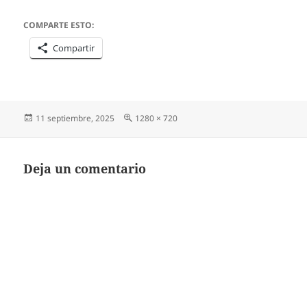
COMPARTE ESTO:
Compartir
Publicado
Tamaño
11 septiembre, 2025
1280 × 720
el
completo
Deja un comentario