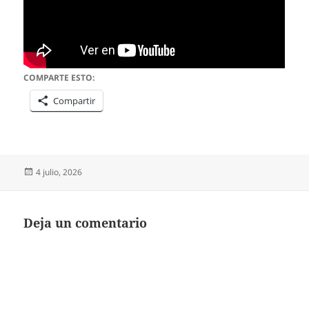
COMPARTE ESTO:
Compartir
Publicado
4 julio, 2026
el
Deja un comentario