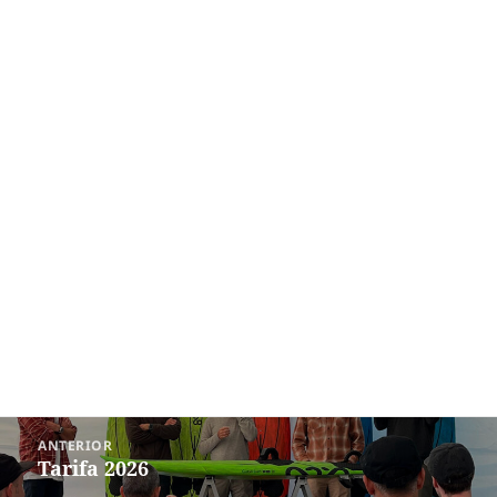
Navegación
ANTERIOR
de
Tarifa 2026
Entrada
entradas
anterior: