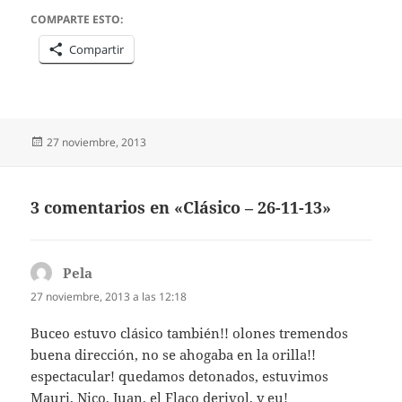
COMPARTE ESTO:
Compartir
Publicado
27 noviembre, 2013
el
3 comentarios en «Clásico – 26-11-13»
Pela
dice:
27 noviembre, 2013 a las 12:18
Buceo estuvo clásico también!! olones tremendos
buena dirección, no se ahogaba en la orilla!!
espectacular! quedamos detonados, estuvimos
Mauri, Nico, Juan, el Flaco derivol, y eu!