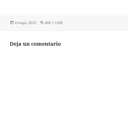
Publicado
Tamaño
4 mayo, 2025
800 × 1200
el
completo
Deja un comentario