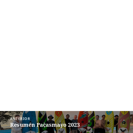
Navegación
ANTERIOR
de
Resumen Pacasmayo 2023
Entrada
entradas
anterior: