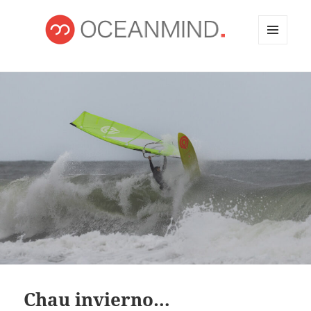
MENÚ
Y
OCEANMIND
WIDGETS
Chau invierno…