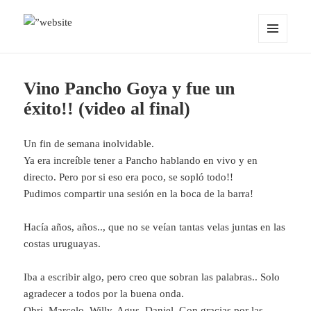
MENÚ
OCEANMIND
Y
WIDGETS
Vino Pancho Goya y fue un
éxito!! (video al final)
Un fin de semana inolvidable.
Ya era increíble tener a Pancho hablando en vivo y en
directo. Pero por si eso era poco, se sopló todo!!
Pudimos compartir una sesión en la boca de la barra!
Hacía años, años.., que no se veían tantas velas juntas en las
costas uruguayas.
Iba a escribir algo, pero creo que sobran las palabras.. Solo
agradecer a todos por la buena onda.
Obri, Marcelo, Willy, Agus, Daniel, Gon gracias por las