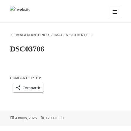
MENÚ
OCEANMIND
Y
WIDGETS
IMAGEN ANTERIOR
IMAGEN SIGUIENTE
DSC03706
COMPARTE ESTO:
Compartir
Publicado
Tamaño
4 mayo, 2025
1200 × 800
el
completo