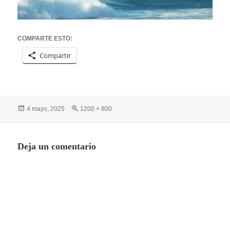
COMPARTE ESTO:
Compartir
Publicado
Tamaño
4 mayo, 2025
1200 × 800
el
completo
Deja un comentario