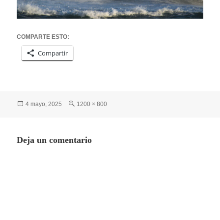
COMPARTE ESTO:
Compartir
Publicado
Tamaño
4 mayo, 2025
1200 × 800
el
completo
Deja un comentario