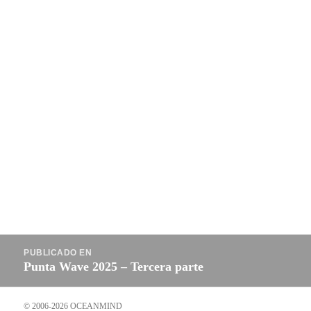
Navegación
PUBLICADO EN
de
Punta Wave 2025 – Tercera parte
entradas
© 2006-2026 OCEANMIND