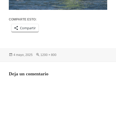
COMPARTE ESTO:
Compartir
Publicado
Tamaño
4 mayo, 2025
1200 × 800
el
completo
Deja un comentario