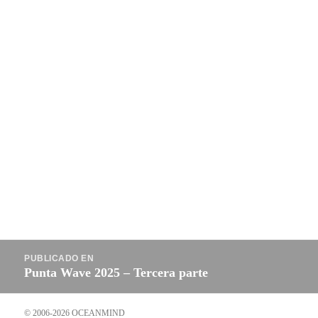
Navegación
PUBLICADO EN
de
Punta Wave 2025 – Tercera parte
entradas
© 2006-2026 OCEANMIND