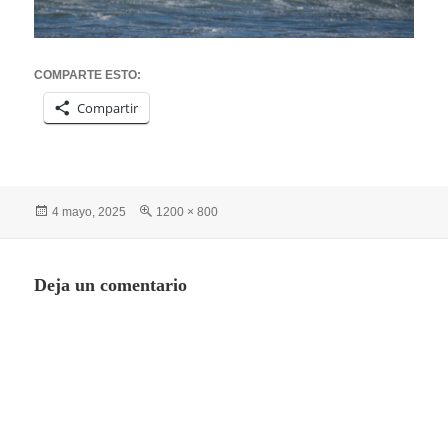
COMPARTE ESTO:
Compartir
Publicado
Tamaño
4 mayo, 2025
1200 × 800
el
completo
Deja un comentario