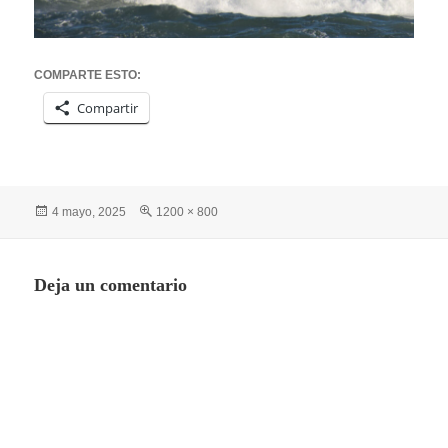
COMPARTE ESTO:
Compartir
Publicado
Tamaño
4 mayo, 2025
1200 × 800
el
completo
Deja un comentario