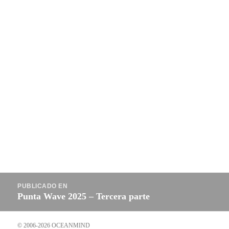
Navegación
PUBLICADO EN
de
Punta Wave 2025 – Tercera parte
entradas
© 2006-2026 OCEANMIND