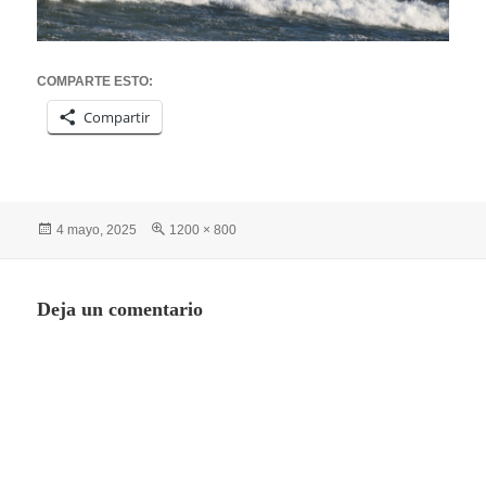
COMPARTE ESTO:
Compartir
Publicado
Tamaño
4 mayo, 2025
1200 × 800
el
completo
Deja un comentario