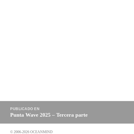
Navegación
PUBLICADO EN
de
Punta Wave 2025 – Tercera parte
entradas
© 2006-2026 OCEANMIND