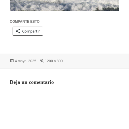
COMPARTE ESTO:
Compartir
Publicado
Tamaño
4 mayo, 2025
1200 × 800
el
completo
Deja un comentario