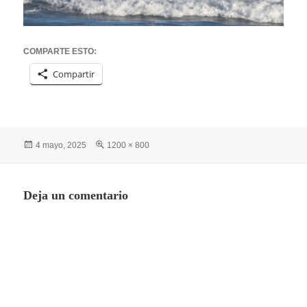
COMPARTE ESTO:
Compartir
Publicado
Tamaño
4 mayo, 2025
1200 × 800
el
completo
Deja un comentario