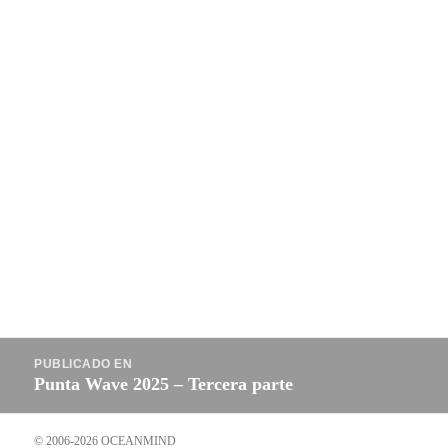
Navegación
PUBLICADO EN
de
Punta Wave 2025 – Tercera parte
entradas
© 2006-2026 OCEANMIND