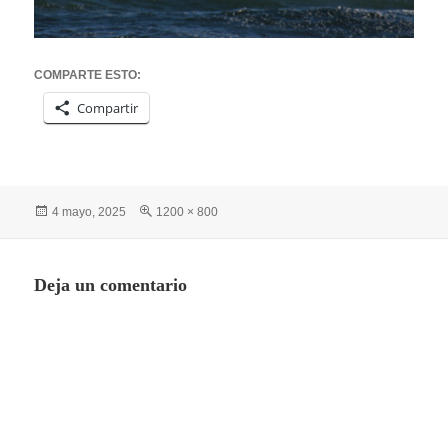
COMPARTE ESTO:
Compartir
Publicado
Tamaño
4 mayo, 2025
1200 × 800
el
completo
Deja un comentario