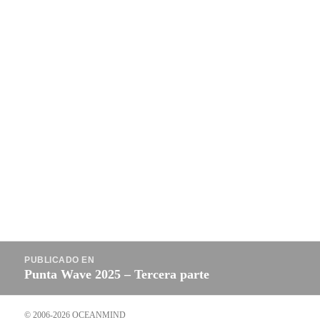
Navegación
PUBLICADO EN
de
Punta Wave 2025 – Tercera parte
entradas
© 2006-2026 OCEANMIND