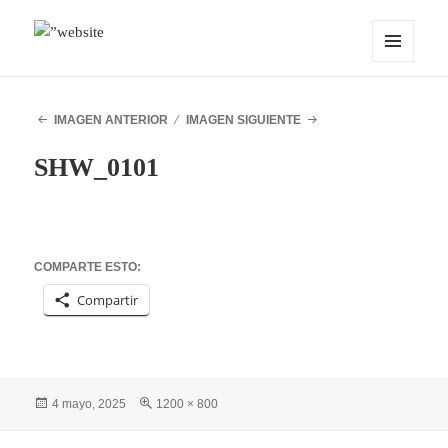
MENÚ
OCEANMIND
Y
WIDGETS
IMAGEN ANTERIOR
IMAGEN SIGUIENTE
SHW_0101
COMPARTE ESTO:
Compartir
Publicado
Tamaño
4 mayo, 2025
1200 × 800
el
completo