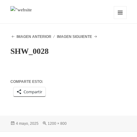
MENÚ
OCEANMIND
Y
WIDGETS
IMAGEN ANTERIOR
IMAGEN SIGUIENTE
SHW_0028
COMPARTE ESTO:
Compartir
Publicado
Tamaño
4 mayo, 2025
1200 × 800
el
completo