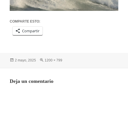
COMPARTE ESTO:
Compartir
Publicado
Tamaño
2 mayo, 2025
1200 × 799
el
completo
Deja un comentario