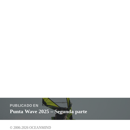
Navegación
PUBLICADO EN
de
Punta Wave 2025 – Segunda parte
entradas
© 2006-2026 OCEANMIND