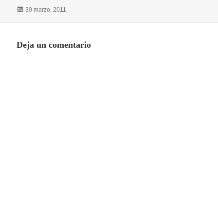
Publicado
30 marzo, 2011
el
Deja un comentario