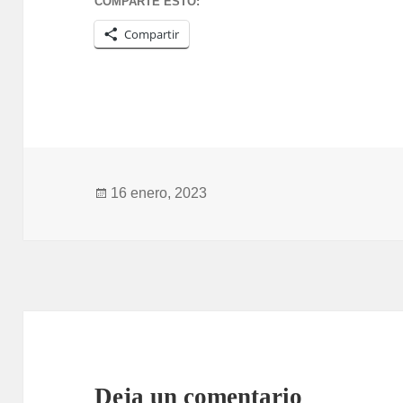
COMPARTE ESTO:
Compartir
Publicado
16 enero, 2023
el
Deja un comentario