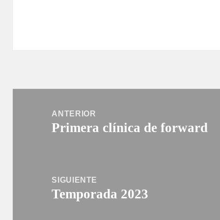
Navegación
de
ANTERIOR
Primera clínica de forward
entradas
Entrada
anterior:
SIGUIENTE
Temporada 2023
Entrada
siguiente: