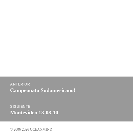
Navegación
ANTERIOR
de
Campeonato Sudamericano!
Entrada
entradas
anterior:
SIGUIENTE
Montevideo 13-08-10
Entrada
siguiente:
© 2006-2026 OCEANMIND