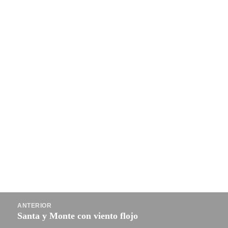
Navegación
ANTERIOR
de
Santa y Monte con viento flojo
Entrada
entradas