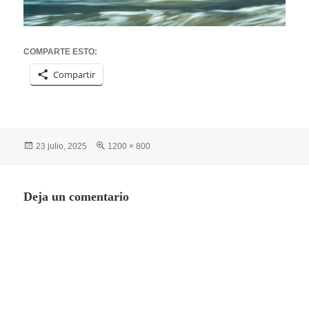
COMPARTE ESTO:
Compartir
Publicado
Tamaño
23 julio, 2025
1200 × 800
el
completo
Deja un comentario