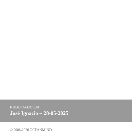
Navegación
PUBLICADO EN
de
José Ignacio – 28-05-2025
entradas
© 2006-2026 OCEANMIND