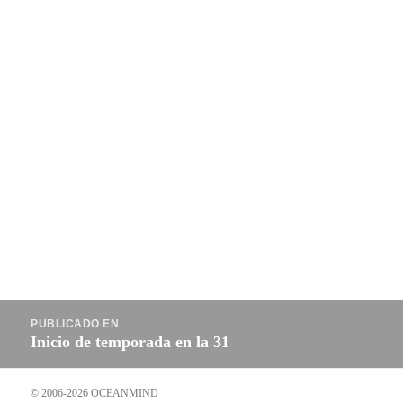
Navegación
PUBLICADO EN
de
Inicio de temporada en la 31
entradas
© 2006-2026 OCEANMIND