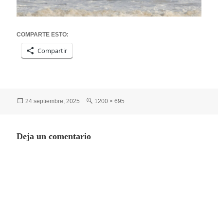
COMPARTE ESTO:
Compartir
Publicado
Tamaño
24 septiembre, 2025
1200 × 695
el
completo
Deja un comentario