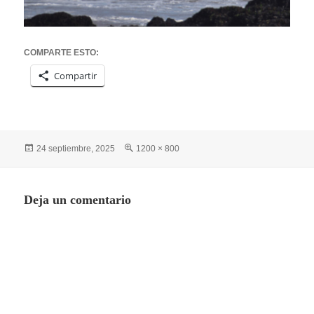
COMPARTE ESTO:
Compartir
Publicado
Tamaño
24 septiembre, 2025
1200 × 800
el
completo
Deja un comentario