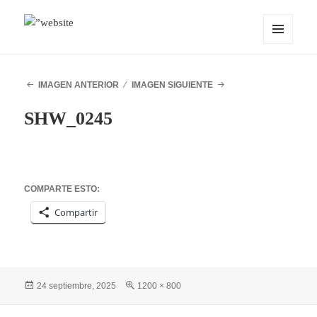
MENÚ
OCEANMIND
Y
WIDGETS
IMAGEN ANTERIOR
IMAGEN SIGUIENTE
SHW_0245
COMPARTE ESTO:
Compartir
Publicado
Tamaño
24 septiembre, 2025
1200 × 800
el
completo