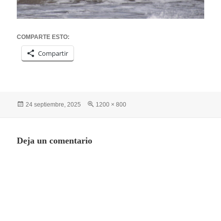
COMPARTE ESTO:
Compartir
Publicado
Tamaño
24 septiembre, 2025
1200 × 800
el
completo
Deja un comentario