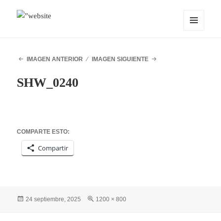
MENÚ
OCEANMIND
Y
WIDGETS
IMAGEN ANTERIOR
IMAGEN SIGUIENTE
SHW_0240
COMPARTE ESTO:
Compartir
Publicado
Tamaño
24 septiembre, 2025
1200 × 800
el
completo