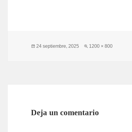
Publicado
Tamaño
24 septiembre, 2025
1200 × 800
el
completo
Deja un comentario