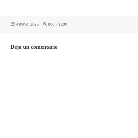
Publicado
Tamaño
4 mayo, 2025
800 × 1200
el
completo
Deja un comentario