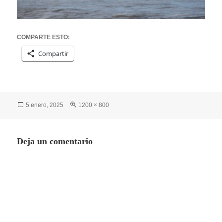
COMPARTE ESTO:
Compartir
Publicado
Tamaño
5 enero, 2025
1200 × 800
el
completo
Deja un comentario