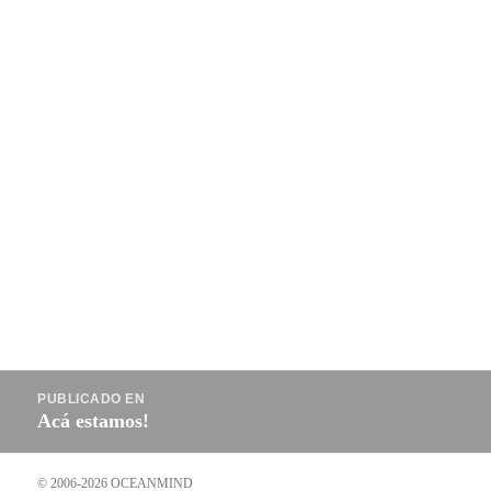
Navegación
PUBLICADO EN
de
Acá estamos!
entradas
© 2006-2026 OCEANMIND